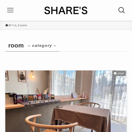
ホーム
room
room
– category –
room